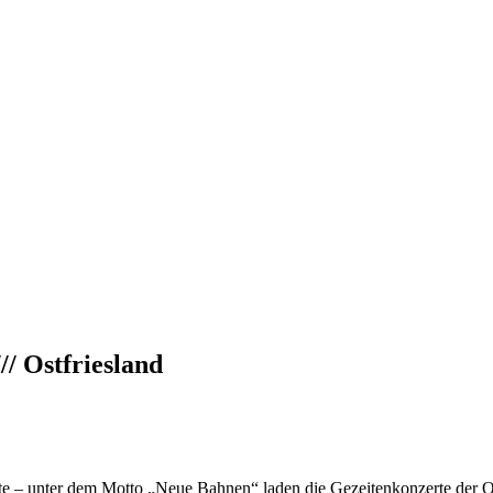
// Ostfriesland
te – unter dem Motto „Neue Bahnen“ laden die Gezeitenkonzerte der Os