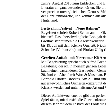
zum 9. August 2015 zum Entdecken und Erl
Literatur an ganz besonderen Orten. Sie 
versprechen unvergleichlichen Genuss. Meh
der Gezeitenkonzerte, und kommen aus all
Hinterland.
Festival im Festival –„Neue Bahnen“
Begeistert schrieb Robert Schumann im Okt
hielten“. Das überschwängliche Lob galt 
Großmeister räumen die Gezeitenkonzerte 
bis 19. Juli mit dem Klenke Quartett, Nicol
Schwabe (Violoncello) und Florian Uhlig (
Gezeiten-Auftakt mit Newcomer Kit Ar
Mit Begeisterung spricht auch Alfred Bren
Begabung, der ich in meinem ganzen Leben
kaum einen passenderen Gast geben: Gemein
20. Juni ein Abend mit Wort & Musik an. B
Barthold Hinrich Brockes. Am 21. Juni sin
außergewöhnliches Orchesterkonzert mit d
Klassik werden auf unterhaltsame Art und 
Dieses Auftaktwochenende gibt den perfek
Spielstätten, mit der sich die Gezeitenkonz
diesem Jahr mit dem Festival der Förderun