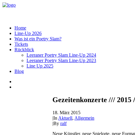
Home
Line-Up 2026
Was ist ein Poetry Slam?
Tickets
Rückblick
Leeraner Poetry Slam Line-Up 2024
Leeraner Poetry Slam Line-Up 2023
Line Up 2025
Blog
Gezeitenkonzerte /// 2015 /
18. März 2015
|
In
Aktuell
,
Allgemein
|
By
ralf
Neue Künstler, neue Spielorte, neue Forma