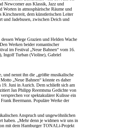
und Newcomer aus Klassik, Jazz und
und Worten in atmosphärische Räume und
 Kirschnereit, dem künstlerischen Leiter
art und Jadebusen, zwischen Deich und
 an dessen Wiege Grazien und Helden Wache
 Den Werken beider romantischer
tival im Festival „Neue Bahnen“ vom 16.
), Ingolf Turban (Violine), Gabriel
, und nennt ihn die „größte musikalische
m Motto „Neue Bahnen“ könnte es daher
19. Juni in Aurich. Dem schließt sich am
zitiert Jan Philipp Reemtsma Gedichte von
ersprechen vor spektakulärer Kulisse ein
n Frank Beermann. Populäre Werke der
sikalischen Anspruch und ungewöhnlichen
chert haben. „Mehr denn je widmen wir uns in
ration mit dem Hamburger TONALi-Projekt