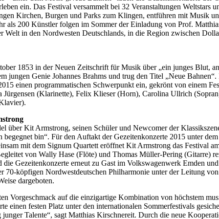
eben ein. Das Festival versammelt bei 32 Veranstaltungen Weltstars 
bringen Kirchen, Burgen und Parks zum Klingen, entführen mit Musik 
r als 200 Künstler folgen im Sommer der Einladung von Prof. Matthias
er Welt in den Nordwesten Deutschlands, in die Region zwischen Doll
ober 1853 in der Neuen Zeitschrift für Musik über „ein junges Blut,
dem jungen Genie Johannes Brahms und trug den Titel „Neue Bahnen“.
2015 einen programmatischen Schwerpunkt ein, gekrönt von einem Fes
a Jürgensen (Klarinette), Felix Klieser (Horn), Carolina Ullrich (Sopran
Klavier).
mstrong
del über Kit Armstrong, seinen Schüler und Newcomer der Klassikszene
 begegnet bin“. Für den Auftakt der Gezeitenkonzerte 2015 unter de
sam mit dem Signum Quartett eröffnet Kit Armstrong das Festival am 
egleitet von Wally Hase (Flöte) und Thomas Müller-Pering (Gitarre) re
d die Gezeitenkonzerte erneut zu Gast im Volkswagenwerk Emden und v
er 70-köpfigen Nordwestdeutschen Philharmonie unter der Leitung vo
Weise dargeboten.
ten Vorgeschmack auf die einzigartige Kombination von höchstem mu
erte einen festen Platz unter den internationalen Sommerfestivals gesi
g junger Talente“, sagt Matthias Kirschnereit. Durch die neue Koope