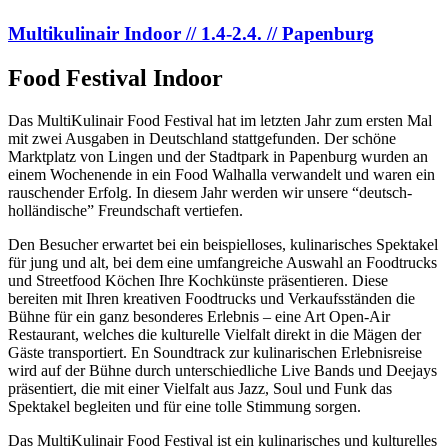
Multikulinair Indoor // 1.4-2.4. // Papenburg
Food Festival Indoor
Das MultiKulinair Food Festival hat im letzten Jahr zum ersten Mal
mit zwei Ausgaben in Deutschland stattgefunden. Der schöne
Marktplatz von Lingen und der Stadtpark in Papenburg wurden an
einem Wochenende in ein Food Walhalla verwandelt und waren ein
rauschender Erfolg. In diesem Jahr werden wir unsere “deutsch-
holländische” Freundschaft vertiefen.
Den Besucher erwartet bei ein beispielloses, kulinarisches Spektakel
für jung und alt, bei dem eine umfangreiche Auswahl an Foodtrucks
und Streetfood Köchen Ihre Kochkünste präsentiere
n. Diese
bereiten mit Ihren kreativen Foodtrucks und Verkaufsständen die
Bühne für ein ganz besonderes Erlebnis – eine Art Open-Air
Restaurant, welches die kulturelle Vielfalt direkt in die Mägen der
Gäste transportiert. En Soundtrack zur kulinarischen Erlebnisreise
wird auf der Bühne durch unterschiedliche Live Bands und Deejays
präsentiert, die mit einer Vielfalt aus Jazz, Soul und Funk das
Spektakel begleiten und für eine tolle Stimmung sorgen.
Das MultiKulinair Food Festival ist ein kulinarisches und kulturelles