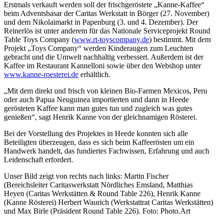
Erstmals verkauft werden soll der frischgeröstete „Kanne-Kaffee“
beim Adventsbasar der Caritas Werkstatt in Börger (27. November)
und dem Nikolaimarkt in Papenburg (3. und 4. Dezember). Der
Reinerlös ist unter anderem für das Nationale Serviceprojekt Round
Table Toys Company (
www.rt-toyscompany.de
) bestimmt. Mit dem
Projekt „Toys Company“ werden Kinderaugen zum Leuchten
gebracht und die Umwelt nachhaltig verbessert. Außerdem ist der
Kaffee im Restaurant Kannelloni sowie über den Webshop unter
www.kanne-roesterei.de
erhältlich.
„Mit dem direkt und frisch von kleinen Bio-Farmen Mexicos, Peru
oder auch Papua Neuguinea importierten und dann in Heede
gerösteten Kaffee kann man gutes tun und zugleich was gutes
genießen“, sagt Henrik Kanne von der gleichnamigen Rösterei.
Bei der Vorstellung des Projektes in Heede konnten sich alle
Beteiligten überzeugen, dass es sich beim Kaffeerösten um ein
Handwerk handelt, das fundiertes Fachwissen, Erfahrung und auch
Leidenschaft erfordert.
Unser Bild zeigt von rechts nach links: Martin Fischer
(Bereichsleiter Caritaswerkstatt Nördliches Emsland, Matthias
Heyen (Caritas Werkstätten & Round Table 226), Henrik Kanne
(Kanne Rösterei) Herbert Waurich (Werkstattrat Caritas Werkstätten)
und Max Birle (Präsident Round Table 226). Foto: Photo.Art