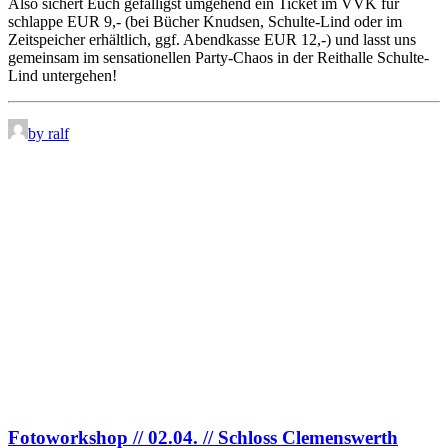
Also sichert Euch gefälligst umgehend ein Ticket im VVK für
schlappe EUR 9,- (bei Bücher Knudsen, Schulte-Lind oder im
Zeitspeicher erhältlich, ggf. Abendkasse EUR 12,-) und lasst uns
gemeinsam im sensationellen Party-Chaos in der Reithalle Schulte-
Lind untergehen!
by ralf
Fotoworkshop // 02.04. // Schloss Clemenswerth