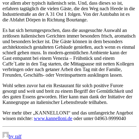
vor allem aber typisch italienisch sein. Und, dass dieses so ist,
erfahren tagtäglich die vielen Gäste, die den Weg nach Heede in die
Industriestraße an der A 31 Ost 1 folgen. Von der Autobahn ist es
die Abfahrt Dörpen in Richtung Bourtange.
Es hat sich herumgesprochen, dass die ausgesuchte Auswahl an
zeitlosen italienischen Gerichten immer besonders frisch, aromatisch
und besonders lecker ist. Die Gäste können in dem besonders
architektonisch gestalteten Gebäude genießen, auch wenn es einmal
schnell gehen muss. In modern-gemütlichen Ambiente kann der
Gast entspannt bei einem Venezia – Frühstück und einem
Caffe`Latte in den Tag starten, die Mittagpause mit netten Kollegen
verbringen oder nach getaner Arbeit den Tag mit der Familie,
Freunden, Geschäfts- oder Vereinspartnern ausklingen lassen.
Wohl selten zuvor hat ein Restaurant für solch positive Furore
gesorgt und weit und breit zu einem Begriff der Gemütlichkeit und
des guten Essens geworden. Hier kann man dank der Initiative der
Kannegruppe an italienischer Lebensfreude teilhaben.
Wer mehr über „KANNELLONI“ und das umfangreiche Angebot
wissen möchte:
www.kannelloni.de
oder unter 04963-9999040
by ralf