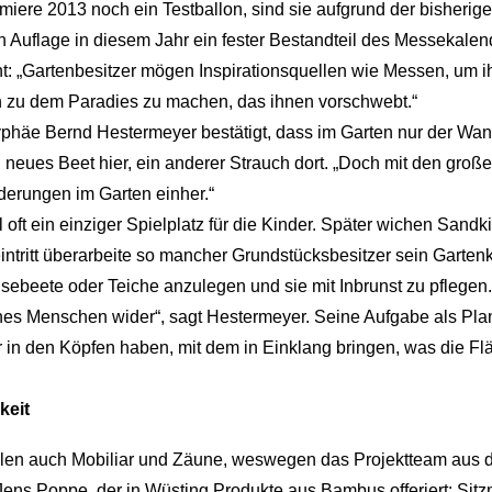
miere 2013 noch ein Testballon, sind sie aufgrund der bisherig
en Auflage in diesem Jahr ein fester Bestandteil des Messekal
t: „Gartenbesitzer mögen Inspirationsquellen wie Messen, um i
n zu dem Paradies zu machen, das ihnen vorschwebt.“
häe Bernd Hestermeyer bestätigt, dass im Garten nur der Wande
 neues Beet hier, ein anderer Strauch dort. „Doch mit den gr
erungen im Garten einher.“
l oft ein einziger Spielplatz für die Kinder. Später wichen San
ntritt überarbeite so mancher Grundstücksbesitzer sein Garte
sebeete oder Teiche anzulegen und sie mit Inbrunst zu pflegen.
ines Menschen wider“, sagt Hestermeyer. Seine Aufgabe als Pla
r in den Köpfen haben, mit dem in Einklang bringen, was die Flä
keit
hlen auch Mobiliar und Zäune, weswegen das Projektteam aus 
Jens Poppe, der in Wüsting Produkte aus Bambus offeriert: Sit