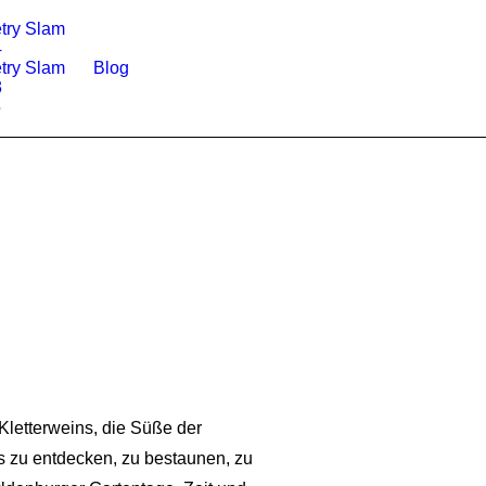
try Slam
4
try Slam
Blog
3
5
Kletterweins, die Süße der
s zu entdecken, zu bestaunen, zu