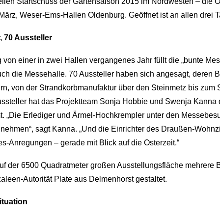
ziellen Startschuss der Gartensaison 2015 im Nordwesten – die 
8. März, Weser-Ems-Hallen Oldenburg. Geöffnet ist an allen drei 
 70 Aussteller
on einer in zwei Hallen vergangenes Jahr füllt die „bunte Mes
ch die Messehalle. 70 Aussteller haben sich angesagt, deren Ba
rn, von der Strandkorbmanufaktur über den Steinmetz bis zum 
ssteller hat das Projektteam Sonja Hobbie und Swenja Kanna d
mt. „Die Erlediger und Ärmel-Hochkrempler unter den Messebe
e nehmen“, sagt Kanna. „Und die Einrichter des Draußen-Wohnz
s-Anregungen – gerade mit Blick auf die Osterzeit.“
uf der 6500 Quadratmeter großen Ausstellungsfläche mehrere 
aleen-Autorität Plate aus Delmenhorst gestaltet.
ituation