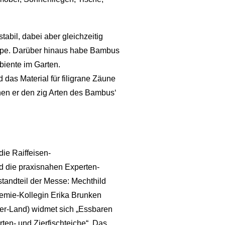
abil, dabei aber gleichzeitig
Poppe. Darüber hinaus habe Bambus
biente im Garten.
 das Material für filigrane Zäune
enen er den zig Arten des Bambus‘
ie Raiffeisen-
 die praxisnahen Experten-
standteil der Messe: Mechthild
demie-Kollegin Erika Brunken
ver-Land) widmet sich „Essbaren
ten- und Zierfischteiche“. Das