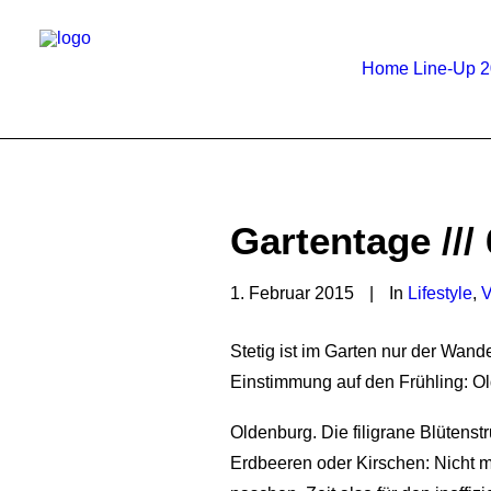
Home
Line-Up 
Gartentage /// 
1. Februar 2015
|
In
Lifestyle
,
V
Stetig ist im Garten nur der Wand
Einstimmung auf den Frühling: O
Oldenburg. Die filigrane Blütens
Erdbeeren oder Kirschen: Nicht m