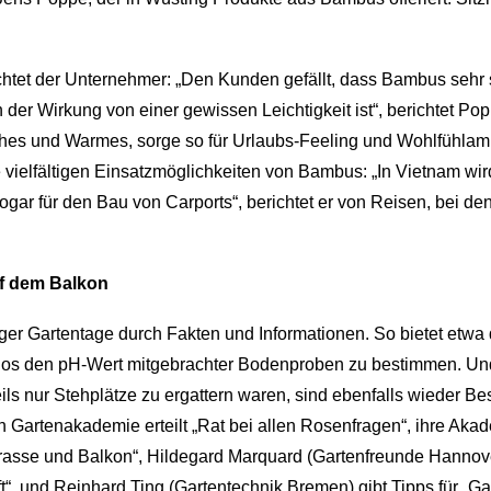
htet der Unternehmer: „Den Kunden gefällt, dass Bambus sehr st
der Wirkung von einer gewissen Leichtigkeit ist“, berichtet 
ches und Warmes, sorge so für Urlaubs-Feeling und Wohlfühlam
 vielfältigen Einsatzmöglichkeiten von Bambus: „In Vietnam wird
ogar für den Bau von Carports“, berichtet er von Reisen, bei d
uf dem Balkon
r Gartentage durch Fakten und Informationen. So bietet etwa d
los den pH-Wert mitgebrachter Bodenproben zu bestimmen. Und
eils nur Stehplätze zu ergattern waren, sind ebenfalls wieder Be
 Gartenakademie erteilt „Rat bei allen Rosenfragen“, ihre Aka
errasse und Balkon“, Hildegard Marquard (Gartenfreunde Hanno
“, und Reinhard Ting (Gartentechnik Bremen) gibt Tipps für „Gar