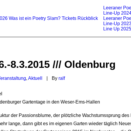
Leeraner Poe
Line-Up 202
2026
Was ist ein Poetry Slam?
Tickets
Rückblick
Leeraner Poe
Line-Up 202
Line Up 202
6.-8.3.2015 /// Oldenburg
eranstaltung
,
Aktuell
|
By
ralf
el
ldenburger Gartentage in den Weser-Ems-Hallen
truktur der Passionsblume, der plötzliche Wachstumssprung des 
ehr lange, dann gibt es im eigenen Garten wieder täglich Neue