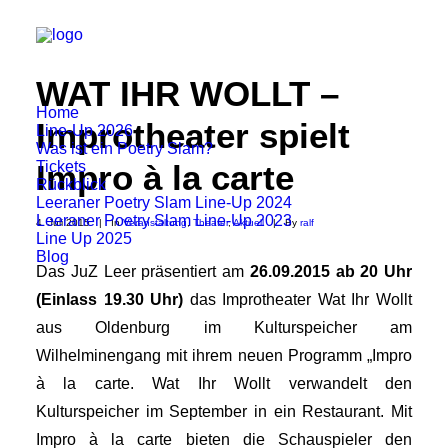
WAT IHR WOLLT –
Home
Improtheater spielt
Line-Up 2026
Was ist ein Poetry Slam?
Tickets
Impro à la carte
Rückblick
Leeraner Poetry Slam Line-Up 2024
Leeraner Poetry Slam Line-Up 2023
4. Juli 2015
|
In
Veranstaltung
,
Theater
,
Aktuell
|
By
ralf
Line Up 2025
Blog
Das JuZ Leer präsentiert am
26.09.2015 ab 20 Uhr
(Einlass 19.30 Uhr)
das Improtheater Wat Ihr Wollt
aus Oldenburg im Kulturspeicher am
Wilhelminengang mit ihrem neuen Programm „Impro
à la carte. Wat Ihr Wollt verwandelt den
Kulturspeicher im September in ein Restaurant. Mit
Impro à la carte bieten die Schauspieler den