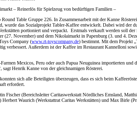
markt – Reinerlös für Spielzeug von bedürftigen Familien –
lub Round Table Gruppe 226. In Zusammenarbeit mit der Kanne Röster
, wurde das Sozialprojekt Tabler-Kaffee entwickelt. Dabei wird der du
erkstätten portioniert und verpackt. Erstmals verkauft werden soll der
ger (27. November) und dem Nikolaimarkt in Papenburg (3. und 4. Deze
e Toys Company (
www.rt-toyscompany.de
) bestimmt. Mit dem Projek
tig verbessert. Außerdem ist der Kaffee im Restaurant Kannelloni so
io-Farmen Mexicos, Peru oder auch Papua Neuguinea importierten und 
“, sagt Henrik Kanne von der gleichnamigen Rösterei.
 konnten sich alle Beteiligten überzeugen, dass es sich beim Kaffeerös
ft erfordert.
rtin Fischer (Bereichsleiter Caritaswerkstatt Nördliches Emsland, Mat
 Herbert Waurich (Werkstattrat Caritas Werkstätten) und Max Birle (Pr