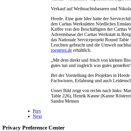
Verkauf auf Weihnachtsbasaren und Nikolai
Heede. Eine gute Idee hatte der Servicec
den Caritas Werkstätten Nördliches Emsland
Kaffee von den Beschäftigten der Caritas W
Adventsbasar der Caritas Werkstatt in Bör
das Nationale Serviceprojekt Round Tabl
Leuchten gebracht und die Umwelt nachhal
roesterei.de
erhältlich.
„Mit dem direkt und frisch von kleinen B
gutes tun und zugleich was gutes genießen
Bei der Vorstellung des Projektes in Heede
Fachwissen, Erfahrung und auch Leidenscha
Unser Bild zeigt von rechts nach links: Ma
Table 226), Henrik Kanne (Kanne Rösterei)
Sandra Meinen
Prev
Next
Privacy Preference Center