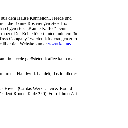
ei aus dem Hause Kannelloni, Heede und
rch die Kanne Rösterei geröstete Bio-
 frischgeröstete „Kanne-Kaffee“ beim
mber). Der Reinerlös ist unter anderem für
t „Toys Company“ werden Kinderaugen zum
wie über den Webshop unter
www.kanne-
dann in Heede gerösteten Kaffee kann man
ten um ein Handwerk handelt, das fundiertes
thias Heyen (Caritas Werkstätten & Round
äsident Round Table 226). Foto: Photo.Art