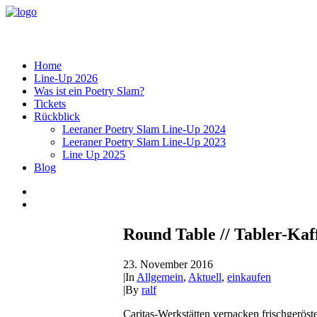
Home
Line-Up 2026
Was ist ein Poetry Slam?
Tickets
Rückblick
Leeraner Poetry Slam Line-Up 2024
Leeraner Poetry Slam Line-Up 2023
Line Up 2025
Blog
Round Table // Tabler-Kaf
23. November 2016
|
In
Allgemein
,
Aktuell
,
einkaufen
|
By
ralf
Caritas-Werkstätten verpacken frischgerös