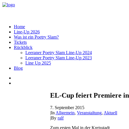
Home
Line-Up 2026
Was ist ein Poetry Slam?
Tickets
Rückblick
Leeraner Poetry Slam Line-Up 2024
Leeraner Poetry Slam Line-Up 2023
Line Up 2025
Blog
EL-Cup feiert Premiere i
7. September 2015
|
In
Allgemein
,
Veranstaltung
,
Aktuell
|
By
ralf
Zum ersten Mal in der Kreisstadt