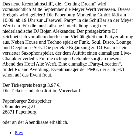
Das neue Kreuzfahrtschiff, die „Genting Dream“ wird
voraussichtlich Mitte September die Meyer Werft verlassen. Dieses
Ereignis wird gefeiert! Die Papenburg Marketing GmbH lädt am
10.09. ab 19 Uhr zur „Farewell-Party“ in die SchifBar an der Meyer
Werft ein. Für die musikalische Unterhaltung sorgt der
niederländische DJ Bojan Aleksander. Der preisgekrönte DJ
zeichnet sich vor allem durch seine Vielfältigkeit und Partyerfahrung
aus. Neben House und Techno spielt er Funk, Soul, Disco, Lounge
und Deephouse Sets. Die perfekte Ergänzung zu DJ Bojan ist ein
versierter Saxophonspieler, der dem Auftritt einen einmaligen Live-
Charakter verleiht. Für die richtigen Getränke sorgt an diesem
Abend das Hotel Alte Werft. Eine einmalige „Party-Location“,
findet Roland Averdung, Eventmanager der PMG, der sich jetzt
schon auf das Event freut.
Der Ticketpreis beträgt 3,97 €.
Die Tickets sind ab sofort im Vorverkauf
Papenburger Zeitspeicher
Ölmühlenweg 21
26871 Papenburg
oder an der Abendkasse erhältlich.
Prev