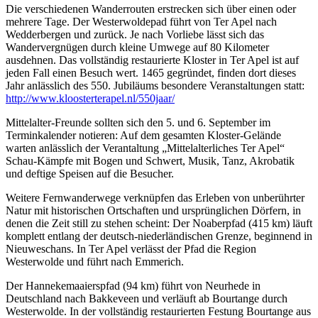
Die verschiedenen Wanderrouten erstrecken sich über einen oder
mehrere Tage. Der Westerwoldepad führt von Ter Apel nach
Wedderbergen und zurück. Je nach Vorliebe lässt sich das
Wandervergnügen durch kleine Umwege auf 80 Kilometer
ausdehnen. Das vollständig restaurierte Kloster in Ter Apel ist auf
jeden Fall einen Besuch wert. 1465 gegründet, finden dort dieses
Jahr anlässlich des 550. Jubiläums besondere Veranstaltungen statt:
http://www.kloosterterapel.nl/550jaar/
Mittelalter-Freunde sollten sich den 5. und 6. September im
Terminkalender notieren: Auf dem gesamten Kloster-Gelände
warten anlässlich der Verantaltung „Mittelalterliches Ter Apel“
Schau-Kämpfe mit Bogen und Schwert, Musik, Tanz, Akrobatik
und deftige Speisen auf die Besucher.
Weitere Fernwanderwege verknüpfen das Erleben von unberührter
Natur mit historischen Ortschaften und ursprünglichen Dörfern, in
denen die Zeit still zu stehen scheint: Der Noaberpfad (415 km) läuft
komplett entlang der deutsch-niederländischen Grenze, beginnend in
Nieuweschans. In Ter Apel verlässt der Pfad die Region
Westerwolde und führt nach Emmerich.
Der Hannekemaaierspfad (94 km) führt von Neurhede in
Deutschland nach Bakkeveen und verläuft ab Bourtange durch
Westerwolde. In der vollständig restaurierten Festung Bourtange aus