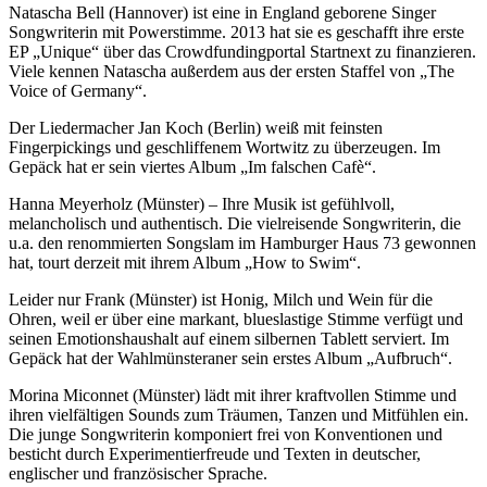
Natascha Bell (Hannover) ist eine in England geborene Singer
Songwriterin mit Powerstimme. 2013 hat sie es geschafft ihre erste
EP „Unique“ über das Crowdfundingportal Startnext zu finanzieren.
Viele kennen Natascha außerdem aus der ersten Staffel von „The
Voice of Germany“.
Der Liedermacher Jan Koch (Berlin) weiß mit feinsten
Fingerpickings und geschliffenem Wortwitz zu überzeugen. Im
Gepäck hat er sein viertes Album „Im falschen Cafè“.
Hanna Meyerholz (Münster) – Ihre Musik ist gefühlvoll,
melancholisch und authentisch. Die vielreisende Songwriterin, die
u.a. den renommierten Songslam im Hamburger Haus 73 gewonnen
hat, tourt derzeit mit ihrem Album „How to Swim“.
Leider nur Frank (Münster) ist Honig, Milch und Wein für die
Ohren, weil er über eine markant, blueslastige Stimme verfügt und
seinen Emotionshaushalt auf einem silbernen Tablett serviert. Im
Gepäck hat der Wahlmünsteraner sein erstes Album „Aufbruch“.
Morina Miconnet (Münster) lädt mit ihrer kraftvollen Stimme und
ihren vielfältigen Sounds zum Träumen, Tanzen und Mitfühlen ein.
Die junge Songwriterin komponiert frei von Konventionen und
besticht durch Experimentierfreude und Texten in deutscher,
englischer und französischer Sprache.