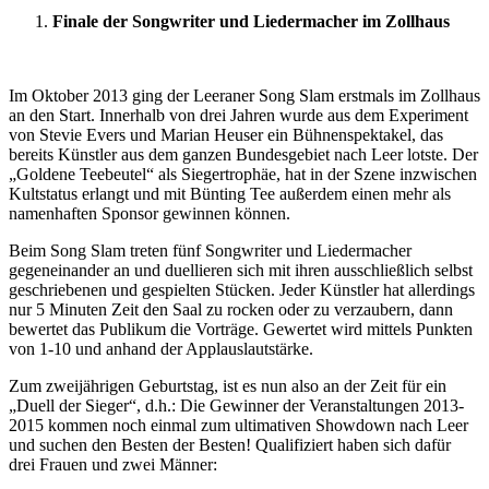
Finale der Songwriter und Liedermacher im Zollhaus
Im Oktober 2013 ging der Leeraner Song Slam erstmals im Zollhaus
an den Start. Innerhalb von drei Jahren wurde aus dem Experiment
von Stevie Evers und Marian Heuser ein Bühnenspektakel, das
bereits Künstler aus dem ganzen Bundesgebiet nach Leer lotste. Der
„Goldene Teebeutel“ als Siegertrophäe, hat in der Szene inzwischen
Kultstatus erlangt und mit Bünting Tee außerdem einen mehr als
namenhaften Sponsor gewinnen können.
Beim Song Slam treten fünf Songwriter und Liedermacher
gegeneinander an und duellieren sich mit ihren ausschließlich selbst
geschriebenen und gespielten Stücken. Jeder Künstler hat allerdings
nur 5 Minuten Zeit den Saal zu rocken oder zu verzaubern, dann
bewertet das Publikum die Vorträge. Gewertet wird mittels Punkten
von 1-10 und anhand der Applauslautstärke.
Zum zweijährigen Geburtstag, ist es nun also an der Zeit für ein
„Duell der Sieger“, d.h.: Die Gewinner der Veranstaltungen 2013-
2015 kommen noch einmal zum ultimativen Showdown nach Leer
und suchen den Besten der Besten! Qualifiziert haben sich dafür
drei Frauen und zwei Männer: