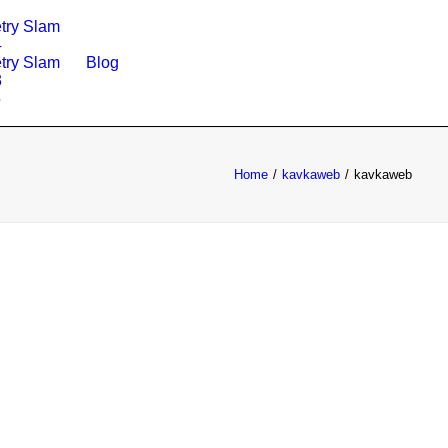
try Slam
4
try Slam
Blog
3
5
Home
kavkaweb
kavkaweb