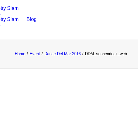
try Slam
4
try Slam
Blog
3
5
Home
Event
Dance Del Mar 2016
DDM_sonnendeck_web