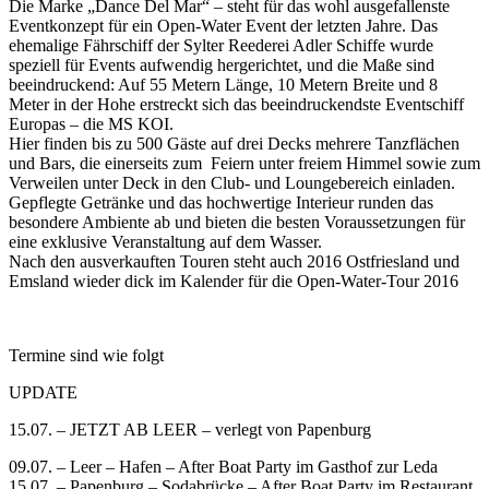
Die Marke „Dance Del Mar“ – steht für das wohl ausgefallenste
Eventkonzept für ein Open-Water Event der letzten Jahre. Das
ehemalige Fährschiff der Sylter Reederei Adler Schiffe wurde
speziell für Events aufwendig hergerichtet, und die Maße sind
beeindruckend: Auf 55 Metern Länge, 10 Metern Breite und 8
Meter in der Hohe erstreckt sich das beeindruckendste Eventschiff
Europas – die MS KOI.
Hier finden bis zu 500 Gäste auf drei Decks mehrere Tanzflächen
und Bars, die einerseits zum Feiern unter freiem Himmel sowie zum
Verweilen unter Deck in den Club- und Loungebereich einladen.
Gepflegte Getränke und das hochwertige Interieur runden das
besondere Ambiente ab und bieten die besten Voraussetzungen für
eine exklusive Veranstaltung auf dem Wasser.
Nach den ausverkauften Touren steht auch 2016 Ostfriesland und
Emsland wieder dick im Kalender für die Open-Water-Tour 2016
Termine sind wie folgt
UPDATE
15.07. – JETZT AB LEER – verlegt von Papenburg
09.07. – Leer – Hafen – After Boat Party im Gasthof zur Leda
15.07. – Papenburg – Sodabrücke – After Boat Party im Restaurant