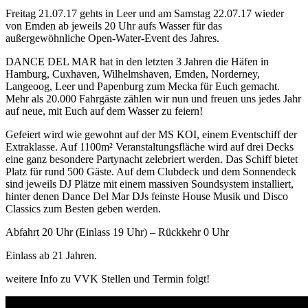
Freitag 21.07.17 gehts in Leer und am Samstag 22.07.17 wieder
von Emden ab jeweils 20 Uhr aufs Wasser für das
außergewöhnliche Open-Water-Event des Jahres.
DANCE DEL MAR hat in den letzten 3 Jahren die Häfen in
Hamburg, Cuxhaven, Wilhelmshaven, Emden, Norderney,
Langeoog, Leer und Papenburg zum Mecka für Euch gemacht.
Mehr als 20.000 Fahrgäste zählen wir nun und freuen uns jedes Jahr
auf neue, mit Euch auf dem Wasser zu feiern!
Gefeiert wird wie gewohnt auf der MS KOI, einem Eventschiff der
Extraklasse. Auf 1100m² Veranstaltungsfläche wird auf drei Decks
eine ganz besondere Partynacht zelebriert werden. Das Schiff bietet
Pla
tz für rund 500 Gäste. Auf dem Clubdeck und dem Sonnendeck
sind jeweils DJ Plätze mit einem massiven Soundsystem installiert,
hinter denen Dance Del Mar DJs feinste House Musik und Disco
Classics zum Besten geben werden.
Abfahrt 20 Uhr (Einlass 19 Uhr) – Rückkehr 0 Uhr
Einlass ab 21 Jahren.
weitere Info zu VVK Stellen und Termin folgt!