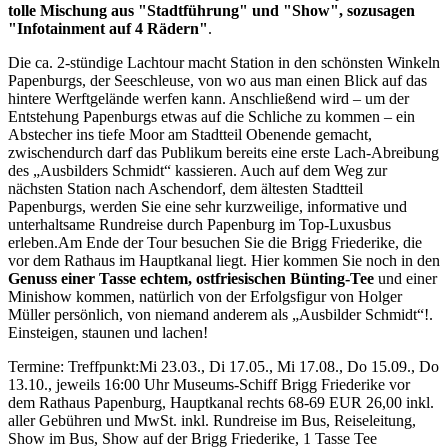
tolle Mischung aus "Stadtführung" und "Show", sozusagen
"Infotainment auf 4 Rädern"
.
Die ca. 2-stündige Lachtour macht Station in den schönsten Winkeln
Papenburgs, der Seeschleuse, von wo aus man einen Blick auf das
hintere Werftgelände werfen kann. Anschließend wird – um der
Entstehung Papenburgs etwas auf die Schliche zu kommen – ein
Abstecher ins tiefe Moor am Stadtteil Obenende gemacht,
zwischendurch darf das Publikum bereits eine erste Lach-Abreibung
des „Ausbilders Schmidt“ kassieren. Auch auf dem Weg zur
nächsten Station nach Aschendorf, dem ältesten Stadtteil
Papenburgs, werden Sie eine sehr kurzweilige, informative und
unterhaltsame Rundreise durch Papenburg im Top-Luxusbus
erleben.Am Ende der Tour besuchen Sie die Brigg Friederike, die
vor dem Rathaus im Hauptkanal liegt. Hier kommen Sie noch in den
Genuss einer Tasse echtem, ostfriesischen Bünting-Tee
und einer
Minishow kommen, natürlich von der Erfolgsfigur von Holger
Müller persönlich, von niemand anderem als „Ausbilder Schmidt“!.
Einsteigen, staunen und lachen!
Termine: Treffpunkt:Mi 23.03., Di 17.05., Mi 17.08., Do 15.09., Do
13.10., jeweils 16:00 Uhr Museums-Schiff Brigg Friederike vor
dem Rathaus Papenburg, Hauptkanal rechts 68-69 EUR 26,00 inkl.
aller Gebühren und MwSt. inkl. Rundreise im Bus, Reiseleitung,
Show im Bus, Show auf der Brigg Friederike, 1 Tasse Tee